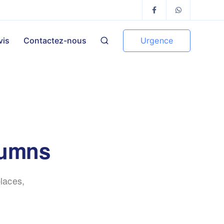
Urgence
vis
Contactez-nous
olumns
laces,