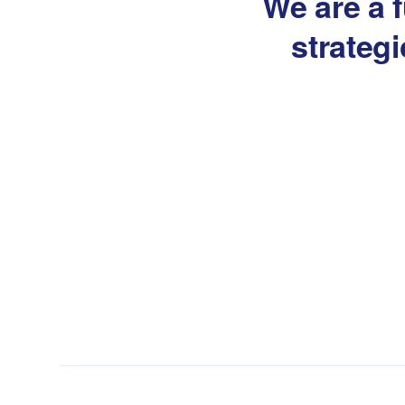
We are a f
strateg